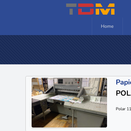
Home
Papi
POL
Polar 1