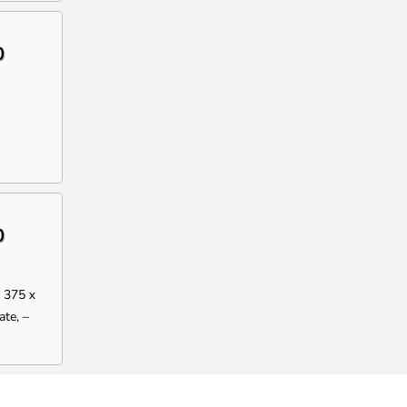
0
0
t 375 х
ate, –