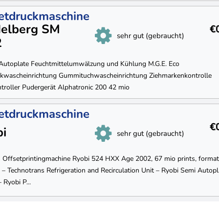
etdruckmaschine
delberg SM
€
sehr gut (gebraucht)
2
 Autoplate Feuchtmittelumwälzung und Kühlung M.G.E. Eco
kwascheinrichtung Gummituchwascheinrichtung Ziehmarkenkontrolle
troller Pudergerät Alphatronic 200 42 mio
etdruckmaschine
€
bi
sehr gut (gebraucht)
s Offsetprintingmachine Ryobi 524 HXX Age 2002, 67 mio prints, forma
 Technotrans Refrigeration and Recirculation Unit – Ryobi Semi Autopl
Ryobi P...