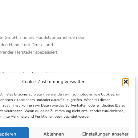
en GmbH, sind ein Handelsunternehmen der
 den Handel mit Druck- und
ender Hersteller spezialisiert.
Alle Angebote
A geschützt und es gelten die
utzungsbedingungen
von Google.
Cookie-Zustimmung verwalten
ptimales Erlebnis zu bieten, verwenden wir Technologien wie Cookies, um
ationen zu speichern und/oder darauf zuzugreifen. Wenn du diesen
 zustimmst, können wir Daten wie das Surfverhalten oder eindeutige IDs auf
te verarbeiten. Wenn du deine Zustimmung nicht erteilst oder zurückziehst,
immte Merkmale und Funktionen beeinträchtigt werden.
eptieren
Ablehnen
Einstellungen ansehen