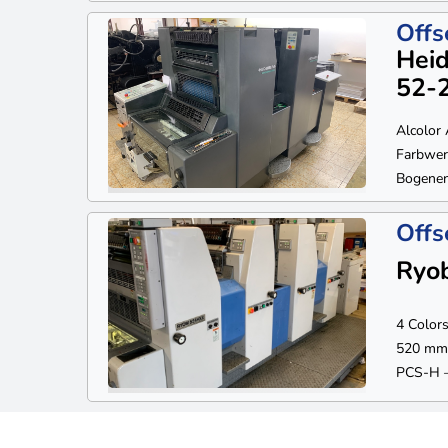
Offs
Hei
52-
Alcolor
Farbwer
Bogenen
Offs
Ryo
4 Color
520 mm –
PCS-H – 