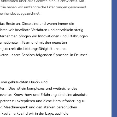
ktivitäten über alle Grenzen hinaus entwickelt. Mit
ustrie haben wir umfangreiche Erfahrungen gesammelt
nenhandel ausgezeichnet.
as Beste an. Diese sind und waren immer die
ahren wir bewährte Verfahren und entwickeln stetig
nternehmen bringen wir Innovationen und Erfahrungen
nternationalem Team und mit den neuesten
jederzeit die Leistungsfähigkeit unseres
eten unsere Services folgenden Sprachen: in Deutsch,
l von gebrauchten Druck- und
ern. Dies ist ein komplexes und weitreichendes
elevantes Know-how und Erfahrung sind eine absolute
petenz zu akzeptieren und diese Herausforderung zu
enen Maschinenpark und den starken persönlichen
nkaufsmarkt sind wir in der Lage, auch die