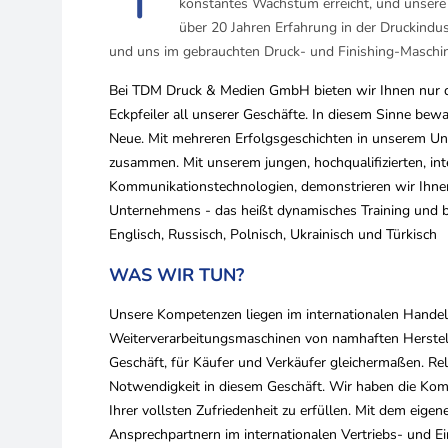
konstantes Wachstum erreicht, und unsere A
über 20 Jahren Erfahrung in der Druckind
und uns im gebrauchten Druck- und Finishing-Maschi
Bei TDM Druck & Medien GmbH bieten wir Ihnen nur d
Eckpfeiler all unserer Geschäfte. In diesem Sinne bew
Neue. Mit mehreren Erfolgsgeschichten in unserem U
zusammen. Mit unserem jungen, hochqualifizierten, i
Kommunikationstechnologien, demonstrieren wir Ihnen 
Unternehmens - das heißt dynamisches Training und bi
Englisch, Russisch, Polnisch, Ukrainisch und Türkisch
WAS WIR TUN?
Unsere Kompetenzen liegen im internationalen Hande
Weiterverarbeitungsmaschinen von namhaften Herstell
Geschäft, für Käufer und Verkäufer gleichermaßen. R
Notwendigkeit in diesem Geschäft. Wir haben die Kom
Ihrer vollsten Zufriedenheit zu erfüllen. Mit dem eig
Ansprechpartnern im internationalen Vertriebs- und Ei